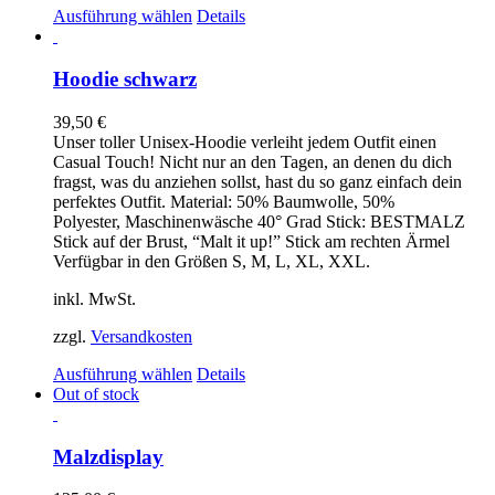
Dieses
Ausführung wählen
Details
Produkt
weist
mehrere
Hoodie schwarz
Varianten
auf.
39,50
€
Die
Unser toller Unisex-Hoodie verleiht jedem Outfit einen
Optionen
Casual Touch! Nicht nur an den Tagen, an denen du dich
können
fragst, was du anziehen sollst, hast du so ganz einfach dein
auf
perfektes Outfit. Material: 50% Baumwolle, 50%
der
Polyester, Maschinenwäsche 40° Grad Stick: BESTMALZ
Produktseite
Stick auf der Brust, “Malt it up!” Stick am rechten Ärmel
gewählt
Verfügbar in den Größen S, M, L, XL, XXL.
werden
inkl. MwSt.
zzgl.
Versandkosten
Dieses
Ausführung wählen
Details
Produkt
Out of stock
weist
mehrere
Varianten
Malzdisplay
auf.
Die