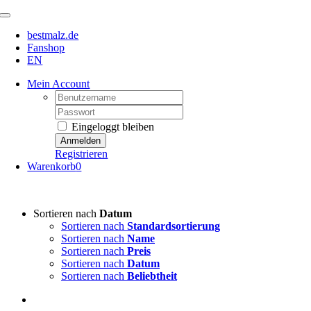
Zum
Toggle
Inhalt
Navigation
bestmalz.de
springen
Fanshop
EN
Mein Account
Username:
Password:
Eingeloggt bleiben
Registrieren
Warenkorb
0
Sortieren nach
Datum
Sortieren nach
Standardsortierung
Sortieren nach
Name
Sortieren nach
Preis
Sortieren nach
Datum
Sortieren nach
Beliebtheit