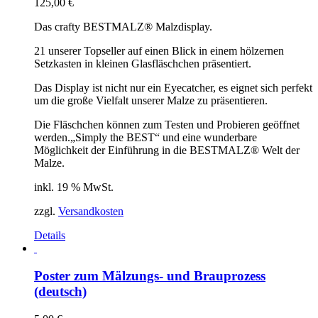
125,00
€
Optionen
können
Das crafty BESTMALZ® Malzdisplay.
auf
der
21 unserer Topseller auf einen Blick in einem hölzernen
Produktseite
Setzkasten in kleinen Glasfläschchen präsentiert.
gewählt
werden
Das Display ist nicht nur ein Eyecatcher, es eignet sich perfekt
um die große Vielfalt unserer Malze zu präsentieren.
Die Fläschchen können zum Testen und Probieren geöffnet
werden.
„Simply the BEST“ und eine wunderbare
Möglichkeit der Einführung in die BESTMALZ® Welt der
Malze.
inkl. 19 % MwSt.
zzgl.
Versandkosten
Details
Poster zum Mälzungs- und Brauprozess
(deutsch)