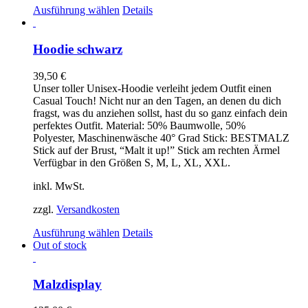
Dieses
Ausführung wählen
Details
Produkt
weist
mehrere
Hoodie schwarz
Varianten
auf.
39,50
€
Die
Unser toller Unisex-Hoodie verleiht jedem Outfit einen
Optionen
Casual Touch! Nicht nur an den Tagen, an denen du dich
können
fragst, was du anziehen sollst, hast du so ganz einfach dein
auf
perfektes Outfit. Material: 50% Baumwolle, 50%
der
Polyester, Maschinenwäsche 40° Grad Stick: BESTMALZ
Produktseite
Stick auf der Brust, “Malt it up!” Stick am rechten Ärmel
gewählt
Verfügbar in den Größen S, M, L, XL, XXL.
werden
inkl. MwSt.
zzgl.
Versandkosten
Dieses
Ausführung wählen
Details
Produkt
Out of stock
weist
mehrere
Varianten
Malzdisplay
auf.
Die