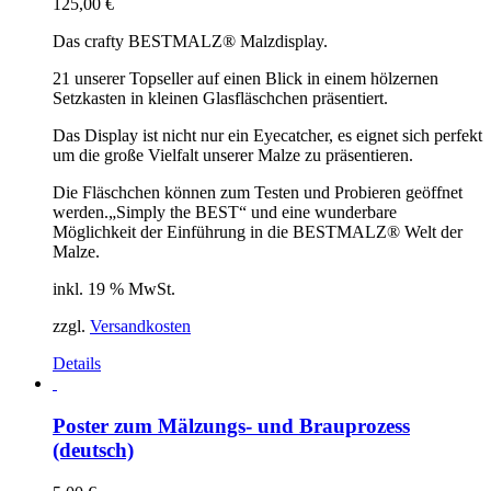
125,00
€
Optionen
können
Das crafty BESTMALZ® Malzdisplay.
auf
der
21 unserer Topseller auf einen Blick in einem hölzernen
Produktseite
Setzkasten in kleinen Glasfläschchen präsentiert.
gewählt
werden
Das Display ist nicht nur ein Eyecatcher, es eignet sich perfekt
um die große Vielfalt unserer Malze zu präsentieren.
Die Fläschchen können zum Testen und Probieren geöffnet
werden.
„Simply the BEST“ und eine wunderbare
Möglichkeit der Einführung in die BESTMALZ® Welt der
Malze.
inkl. 19 % MwSt.
zzgl.
Versandkosten
Details
Poster zum Mälzungs- und Brauprozess
(deutsch)