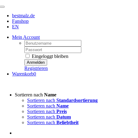
Zum
Toggle
Inhalt
Navigation
bestmalz.de
springen
Fanshop
EN
Mein Account
Username:
Password:
Eingeloggt bleiben
Registrieren
Warenkorb
0
Sortieren nach
Name
Sortieren nach
Standardsortierung
Sortieren nach
Name
Sortieren nach
Preis
Sortieren nach
Datum
Sortieren nach
Beliebtheit