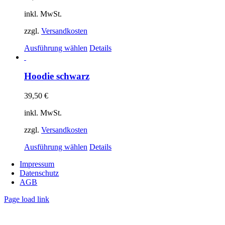
inkl. MwSt.
zzgl.
Versandkosten
Dieses
Ausführung wählen
Details
Produkt
weist
mehrere
Hoodie schwarz
Varianten
auf.
39,50
€
Die
Optionen
inkl. MwSt.
können
auf
zzgl.
Versandkosten
der
Dieses
Produktseite
Ausführung wählen
Details
Produkt
gewählt
Impressum
weist
werden
Datenschutz
mehrere
AGB
Varianten
auf.
Page load link
Die
Nach
Optionen
oben
können