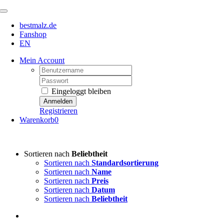
Zum
Toggle
Inhalt
Navigation
bestmalz.de
springen
Fanshop
EN
Mein Account
Username:
Password:
Eingeloggt bleiben
Registrieren
Warenkorb
0
Sortieren nach
Beliebtheit
Sortieren nach
Standardsortierung
Sortieren nach
Name
Sortieren nach
Preis
Sortieren nach
Datum
Sortieren nach
Beliebtheit