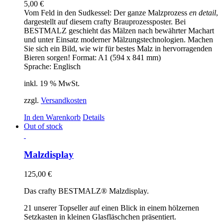
5,00
€
Optionen
Vom Feld in den Sudkessel: Der ganze Malzprozess
en detail
,
können
dargestellt auf diesem crafty Brauprozessposter. Bei
auf
BESTMALZ geschieht das Mälzen nach bewährter Machart
der
und unter Einsatz moderner Mälzungstechnologien. Machen
Produktseite
Sie sich ein Bild, wie wir für bestes Malz in hervorragenden
gewählt
Bieren sorgen! Format: A1 (594 x 841 mm)
werden
Sprache: Englisch
inkl. 19 % MwSt.
zzgl.
Versandkosten
In den Warenkorb
Details
Out of stock
Malzdisplay
125,00
€
Das crafty BESTMALZ® Malzdisplay.
21 unserer Topseller auf einen Blick in einem hölzernen
Setzkasten in kleinen Glasfläschchen präsentiert.