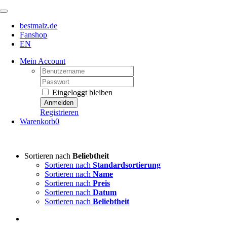
Zum
Toggle
Inhalt
Navigation
bestmalz.de
springen
Fanshop
EN
Mein Account
Username:
Password:
Eingeloggt bleiben
Registrieren
Warenkorb
0
Sortieren nach
Beliebtheit
Sortieren nach
Standardsortierung
Sortieren nach
Name
Sortieren nach
Preis
Sortieren nach
Datum
Sortieren nach
Beliebtheit