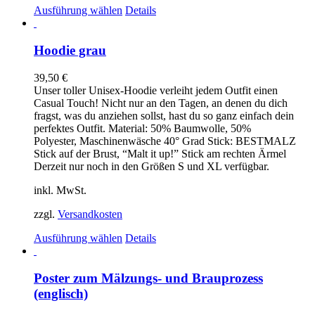
Dieses
Ausführung wählen
Details
Produkt
weist
mehrere
Hoodie grau
Varianten
auf.
39,50
€
Die
Unser toller Unisex-Hoodie verleiht jedem Outfit einen
Optionen
Casual Touch! Nicht nur an den Tagen, an denen du dich
können
fragst, was du anziehen sollst, hast du so ganz einfach dein
auf
perfektes Outfit. Material: 50% Baumwolle, 50%
der
Polyester, Maschinenwäsche 40° Grad Stick: BESTMALZ
Produktseite
Stick auf der Brust, “Malt it up!” Stick am rechten Ärmel
gewählt
Derzeit nur noch in den Größen S und XL verfügbar.
werden
inkl. MwSt.
zzgl.
Versandkosten
Dieses
Ausführung wählen
Details
Produkt
weist
mehrere
Poster zum Mälzungs- und Brauprozess
Varianten
(englisch)
auf.
Die