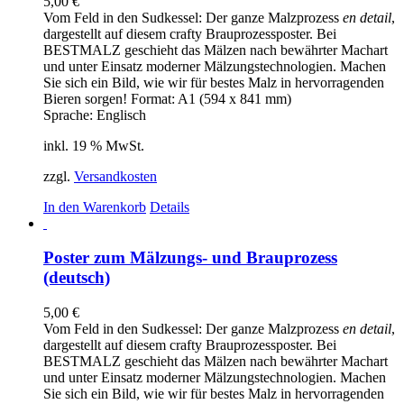
5,00
€
Optionen
Vom Feld in den Sudkessel: Der ganze Malzprozess
en detail
,
können
dargestellt auf diesem crafty Brauprozessposter. Bei
auf
BESTMALZ geschieht das Mälzen nach bewährter Machart
der
und unter Einsatz moderner Mälzungstechnologien. Machen
Produktseite
Sie sich ein Bild, wie wir für bestes Malz in hervorragenden
gewählt
Bieren sorgen! Format: A1 (594 x 841 mm)
werden
Sprache: Englisch
inkl. 19 % MwSt.
zzgl.
Versandkosten
In den Warenkorb
Details
Poster zum Mälzungs- und Brauprozess
(deutsch)
5,00
€
Vom Feld in den Sudkessel: Der ganze Malzprozess
en detail
,
dargestellt auf diesem crafty Brauprozessposter. Bei
BESTMALZ geschieht das Mälzen nach bewährter Machart
und unter Einsatz moderner Mälzungstechnologien. Machen
Sie sich ein Bild, wie wir für bestes Malz in hervorragenden