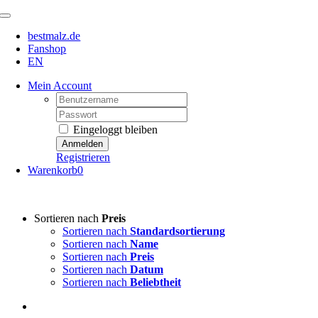
Zum
Toggle
Inhalt
Navigation
bestmalz.de
springen
Fanshop
EN
Mein Account
Username:
Password:
Eingeloggt bleiben
Registrieren
Warenkorb
0
Sortieren nach
Preis
Sortieren nach
Standardsortierung
Sortieren nach
Name
Sortieren nach
Preis
Sortieren nach
Datum
Sortieren nach
Beliebtheit