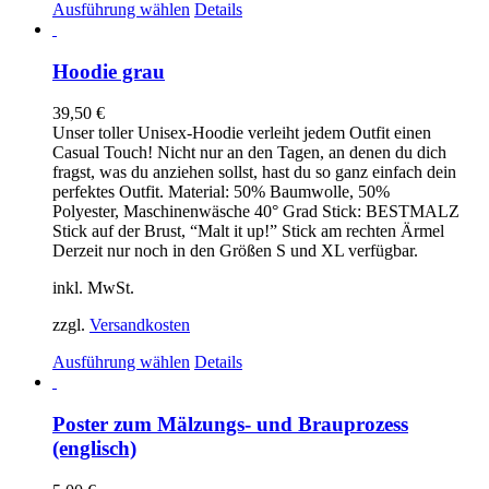
Dieses
Ausführung wählen
Details
Produkt
weist
mehrere
Hoodie grau
Varianten
auf.
39,50
€
Die
Unser toller Unisex-Hoodie verleiht jedem Outfit einen
Optionen
Casual Touch! Nicht nur an den Tagen, an denen du dich
können
fragst, was du anziehen sollst, hast du so ganz einfach dein
auf
perfektes Outfit. Material: 50% Baumwolle, 50%
der
Polyester, Maschinenwäsche 40° Grad Stick: BESTMALZ
Produktseite
Stick auf der Brust, “Malt it up!” Stick am rechten Ärmel
gewählt
Derzeit nur noch in den Größen S und XL verfügbar.
werden
inkl. MwSt.
zzgl.
Versandkosten
Dieses
Ausführung wählen
Details
Produkt
weist
mehrere
Poster zum Mälzungs- und Brauprozess
Varianten
(englisch)
auf.
Die