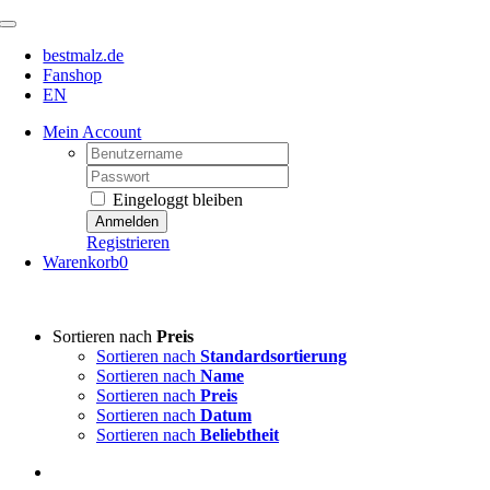
Zum
Toggle
Inhalt
Navigation
bestmalz.de
springen
Fanshop
EN
Mein Account
Username:
Password:
Eingeloggt bleiben
Registrieren
Warenkorb
0
Sortieren nach
Preis
Sortieren nach
Standardsortierung
Sortieren nach
Name
Sortieren nach
Preis
Sortieren nach
Datum
Sortieren nach
Beliebtheit