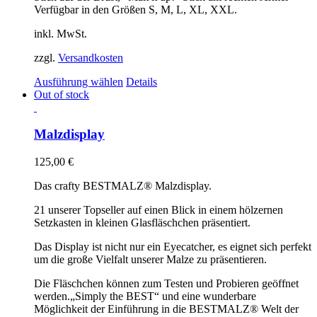
gewählt
Verfügbar in den Größen S, M, L, XL, XXL.
werden
inkl. MwSt.
zzgl.
Versandkosten
Dieses
Ausführung wählen
Details
Produkt
Out of stock
weist
mehrere
Varianten
Malzdisplay
auf.
Die
125,00
€
Optionen
können
Das crafty BESTMALZ® Malzdisplay.
auf
der
21 unserer Topseller auf einen Blick in einem hölzernen
Produktseite
Setzkasten in kleinen Glasfläschchen präsentiert.
gewählt
werden
Das Display ist nicht nur ein Eyecatcher, es eignet sich perfekt
um die große Vielfalt unserer Malze zu präsentieren.
Die Fläschchen können zum Testen und Probieren geöffnet
werden.
„Simply the BEST“ und eine wunderbare
Möglichkeit der Einführung in die BESTMALZ® Welt der