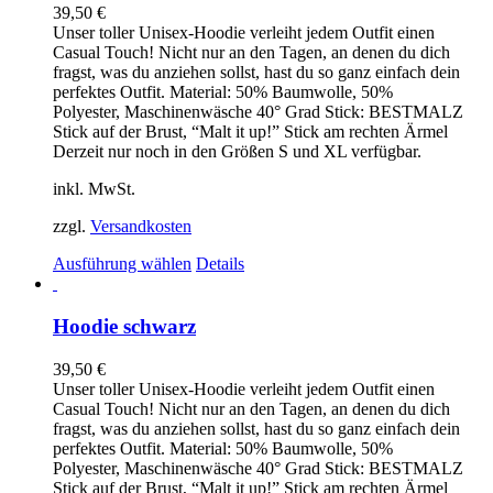
39,50
€
Unser toller Unisex-Hoodie verleiht jedem Outfit einen
Casual Touch! Nicht nur an den Tagen, an denen du dich
fragst, was du anziehen sollst, hast du so ganz einfach dein
perfektes Outfit. Material: 50% Baumwolle, 50%
Polyester, Maschinenwäsche 40° Grad Stick: BESTMALZ
Stick auf der Brust, “Malt it up!” Stick am rechten Ärmel
Derzeit nur noch in den Größen S und XL verfügbar.
inkl. MwSt.
zzgl.
Versandkosten
Dieses
Ausführung wählen
Details
Produkt
weist
mehrere
Hoodie schwarz
Varianten
auf.
39,50
€
Die
Unser toller Unisex-Hoodie verleiht jedem Outfit einen
Optionen
Casual Touch! Nicht nur an den Tagen, an denen du dich
können
fragst, was du anziehen sollst, hast du so ganz einfach dein
auf
perfektes Outfit. Material: 50% Baumwolle, 50%
der
Polyester, Maschinenwäsche 40° Grad Stick: BESTMALZ
Produktseite
Stick auf der Brust, “Malt it up!” Stick am rechten Ärmel