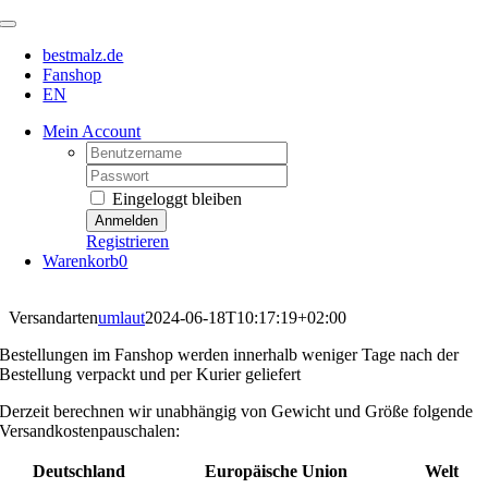
Zum
Toggle
Inhalt
Navigation
bestmalz.de
springen
Fanshop
EN
Mein Account
Username:
Password:
Eingeloggt bleiben
Registrieren
Warenkorb
0
Versandarten
umlaut
2024-06-18T10:17:19+02:00
Bestellungen im Fanshop werden innerhalb weniger Tage nach der
Bestellung verpackt und per Kurier geliefert
Derzeit berechnen wir unabhängig von Gewicht und Größe folgende
Versandkostenpauschalen:
Deutschland
Europäische Union
Welt