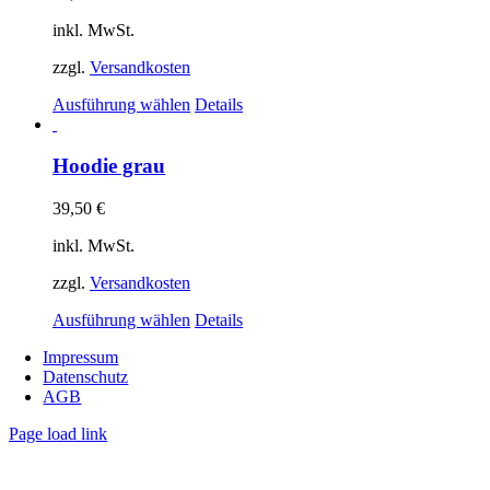
inkl. MwSt.
zzgl.
Versandkosten
Dieses
Ausführung wählen
Details
Produkt
weist
mehrere
Hoodie grau
Varianten
auf.
39,50
€
Die
Optionen
inkl. MwSt.
können
auf
zzgl.
Versandkosten
der
Dieses
Produktseite
Ausführung wählen
Details
Produkt
gewählt
Impressum
weist
werden
Datenschutz
mehrere
AGB
Varianten
auf.
Page load link
Die
Nach
Optionen
oben
können