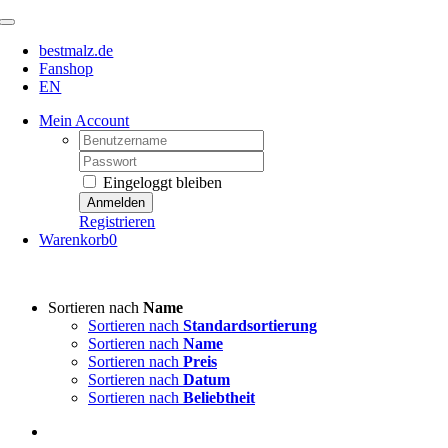
Zum
Toggle
Inhalt
Navigation
bestmalz.de
springen
Fanshop
EN
Mein Account
Username:
Password:
Eingeloggt bleiben
Registrieren
Warenkorb
0
Sortieren nach
Name
Sortieren nach
Standardsortierung
Sortieren nach
Name
Sortieren nach
Preis
Sortieren nach
Datum
Sortieren nach
Beliebtheit