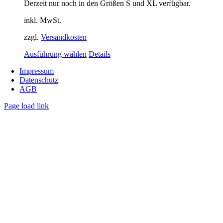
gewählt
Derzeit nur noch in den Größen S und XL verfügbar.
werden
inkl. MwSt.
zzgl.
Versandkosten
Dieses
Ausführung wählen
Details
Produkt
Impressum
weist
Datenschutz
mehrere
AGB
Varianten
auf.
Page load link
Die
Nach
Optionen
oben
können
auf
der
Produktseite
gewählt
werden