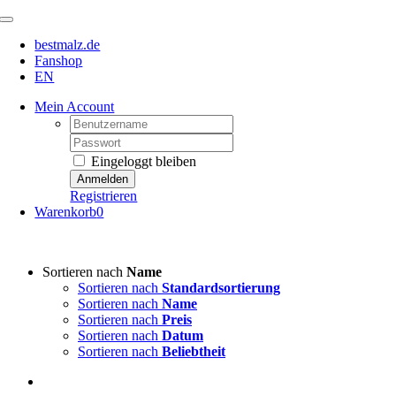
Zum
Toggle
Inhalt
Navigation
bestmalz.de
springen
Fanshop
EN
Mein Account
Username:
Password:
Eingeloggt bleiben
Registrieren
Warenkorb
0
Sortieren nach
Name
Sortieren nach
Standardsortierung
Sortieren nach
Name
Sortieren nach
Preis
Sortieren nach
Datum
Sortieren nach
Beliebtheit