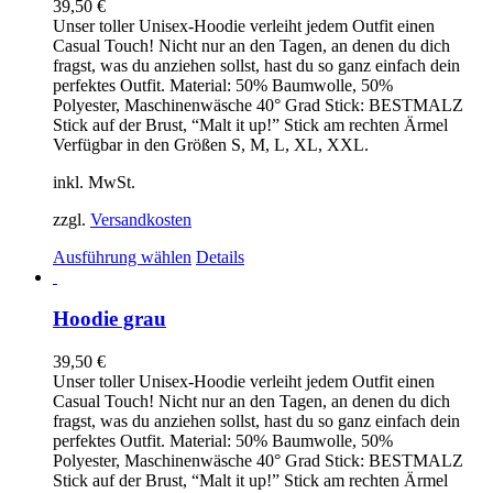
39,50
€
Unser toller Unisex-Hoodie verleiht jedem Outfit einen
Casual Touch! Nicht nur an den Tagen, an denen du dich
fragst, was du anziehen sollst, hast du so ganz einfach dein
perfektes Outfit. Material: 50% Baumwolle, 50%
Polyester, Maschinenwäsche 40° Grad Stick: BESTMALZ
Stick auf der Brust, “Malt it up!” Stick am rechten Ärmel
Verfügbar in den Größen S, M, L, XL, XXL.
inkl. MwSt.
zzgl.
Versandkosten
Dieses
Ausführung wählen
Details
Produkt
weist
mehrere
Hoodie grau
Varianten
auf.
39,50
€
Die
Unser toller Unisex-Hoodie verleiht jedem Outfit einen
Optionen
Casual Touch! Nicht nur an den Tagen, an denen du dich
können
fragst, was du anziehen sollst, hast du so ganz einfach dein
auf
perfektes Outfit. Material: 50% Baumwolle, 50%
der
Polyester, Maschinenwäsche 40° Grad Stick: BESTMALZ
Produktseite
Stick auf der Brust, “Malt it up!” Stick am rechten Ärmel